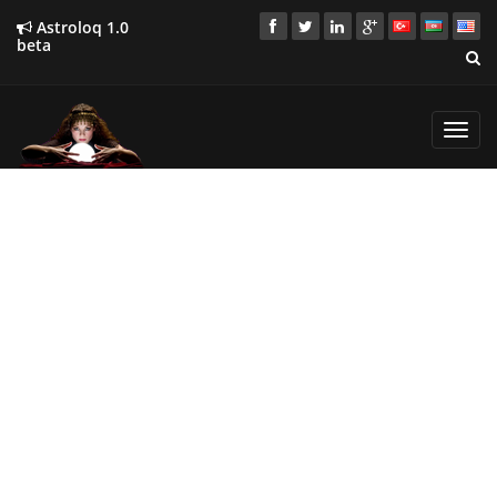
Astroloq 1.0
beta
Toggl
navig